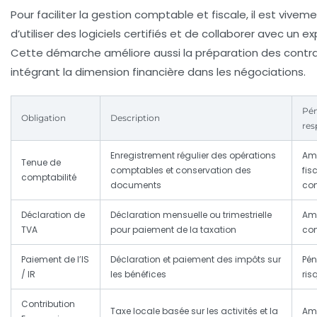
Pour faciliter la gestion comptable et fiscale, il est vi
d’utiliser des logiciels certifiés et de collaborer avec un
Cette démarche améliore aussi la préparation des
contr
intégrant la dimension financière dans les négociations.
Pén
Obligation
Description
res
Enregistrement régulier des opérations
Ame
Tenue de
comptables et conservation des
fis
comptabilité
documents
co
Déclaration de
Déclaration mensuelle ou trimestrielle
Ame
TVA
pour paiement de la taxation
con
Paiement de l’IS
Déclaration et paiement des impôts sur
Pén
/ IR
les bénéfices
ris
Contribution
Taxe locale basée sur les activités et la
Ame