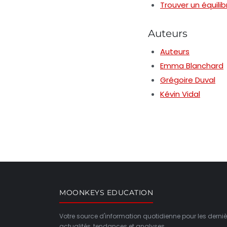
Trouver un équilib
Auteurs
Auteurs
Emma Blanchard
Grégoire Duval
Kévin Vidal
MOONKEYS EDUCATION
Votre source d'information quotidienne pour les derniè
actualités, tendances et analyses.