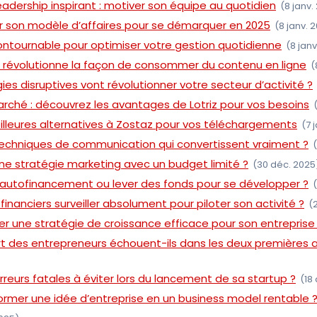
leadership inspirant : motiver son équipe au quotidien
(8 janv.
son modèle d’affaires pour se démarquer en 2025
(8 janv. 
incontournable pour optimiser votre gestion quotidienne
(8 janv
évolutionne la façon de consommer du contenu en ligne
(
ies disruptives vont révolutionner votre secteur d’activité ?
rché : découvrez les avantages de Lotriz pour vos besoins
illeures alternatives à Zostaz pour vos téléchargements
(7 
 techniques de communication qui convertissent vraiment ?
(
e stratégie marketing avec un budget limité ?
(30 déc. 2025
er l’autofinancement ou lever des fonds pour se développer ?
financiers surveiller absolument pour piloter son activité ?
(
 une stratégie de croissance efficace pour son entreprise
rt des entrepreneurs échouent-ils dans les deux premières 
rreurs fatales à éviter lors du lancement de sa startup ?
(18
mer une idée d’entreprise en un business model rentable 