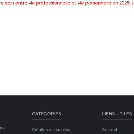
re sain entre vie professionnelle et vie personnelle en 2025
(
CATÉGORIES
LIENS UTILES
res
Création d’entreprise
Contact