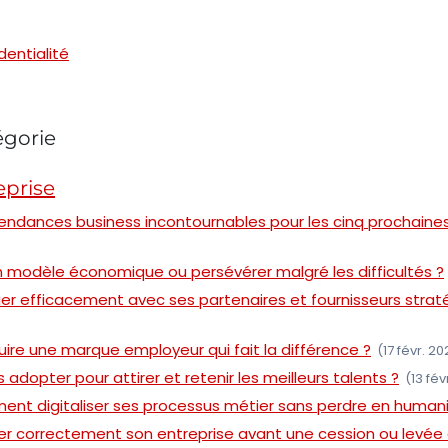
dentialité
égorie
eprise
tendances business incontournables pour les cinq prochaine
on modèle économique ou persévérer malgré les difficultés ?
 efficacement avec ses partenaires et fournisseurs strat
re une marque employeur qui fait la différence ?
(17 févr. 2
 adopter pour attirer et retenir les meilleurs talents ?
(13 fév
ent digitaliser ses processus métier sans perdre en humani
r correctement son entreprise avant une cession ou levée 