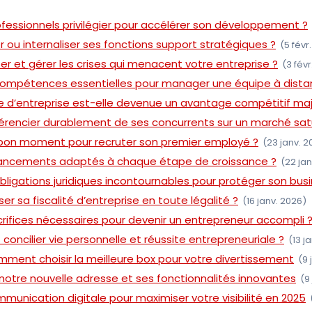
fessionnels privilégier pour accélérer son développement ?
er ou internaliser ses fonctions support stratégiques ?
(5 févr
 et gérer les crises qui menacent votre entreprise ?
(3 févr
 compétences essentielles pour manager une équipe à dista
re d’entreprise est-elle devenue un avantage compétitif maj
rencier durablement de ses concurrents sur un marché sat
bon moment pour recruter son premier employé ?
(23 janv. 2
inancements adaptés à chaque étape de croissance ?
(22 jan
obligations juridiques incontournables pour protéger son bus
 sa fiscalité d’entreprise en toute légalité ?
(16 janv. 2026)
crifices nécessaires pour devenir un entrepreneur accompli 
concilier vie personnelle et réussite entrepreneuriale ?
(13 j
comment choisir la meilleure box pour votre divertissement
(9 
notre nouvelle adresse et ses fonctionnalités innovantes
(9
munication digitale pour maximiser votre visibilité en 2025