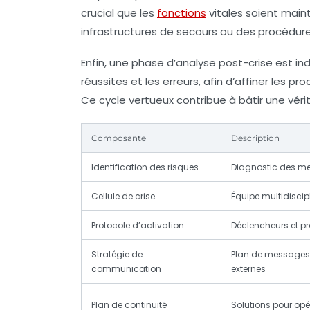
crucial que les
fonctions
vitales soient mai
infrastructures de secours ou des procédure
Enfin, une phase d’
analyse post-crise
est ind
réussites et les erreurs, afin d’affiner les p
Ce cycle vertueux contribue à bâtir une vér
Composante
Description
Identification des risques
Diagnostic des m
Cellule de crise
Équipe multidiscipl
Protocole d’activation
Déclencheurs et p
Stratégie de
Plan de messages p
communication
externes
Plan de continuité
Solutions pour opé