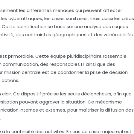
écisément les différentes menaces qui peuvent affecter
s, les cyberattaques, les crises sanitaires, mais aussi les aléas
. Cette identification se base sur une
analyse des risques
ctivité, des contraintes géographiques et des vulnérabilités
 est primordiale. Cette équipe pluridisciplinaire rassemble
 communication, des responsables IT ainsi que des
r mission centrale est de coordonner la
prise de décision
 actions.
 clair. Ce dispositif précise les seuils déclencheurs, afin que
’hésitation pouvant aggraver la situation. Ce mécanisme
ation internes et externes, pour maîtriser la diffusion des
.
é à la
continuité des activités
. En cas de crise majeure, il est