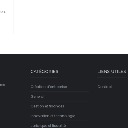
on,
CATÉGORIES
LIENS UTILES
res
Création d’entreprise
Contact
General
Gestion et finances
Innovation et technologie
Juridique et fiscalité