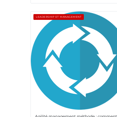
LEADERSHIP ET MANAGEMENT
Agilité management méthode : comment