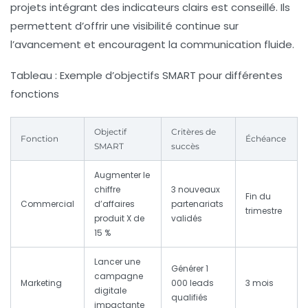
projets intégrant des indicateurs clairs est conseillé. Ils
permettent d’offrir une visibilité continue sur
l’avancement et encouragent la communication fluide.
Tableau : Exemple d’objectifs SMART pour différentes
fonctions
Objectif
Critères de
Fonction
Échéance
SMART
succès
Augmenter le
chiffre
3 nouveaux
Fin du
Commercial
d’affaires
partenariats
trimestre
produit X de
validés
15 %
Lancer une
Générer 1
campagne
Marketing
000 leads
3 mois
digitale
qualifiés
impactante