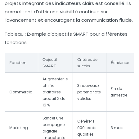
projets intégrant des indicateurs clairs est conseillé. Ils
permettent d’offrir une visibilité continue sur
l’avancement et encouragent la communication fluide.
Tableau : Exemple d’objectifs SMART pour différentes
fonctions
Objectif
Critères de
Fonction
Échéance
SMART
succès
Augmenter le
chiffre
3 nouveaux
Fin du
Commercial
d’affaires
partenariats
trimestre
produit X de
validés
15 %
Lancer une
Générer 1
campagne
Marketing
000 leads
3 mois
digitale
qualifiés
impactante