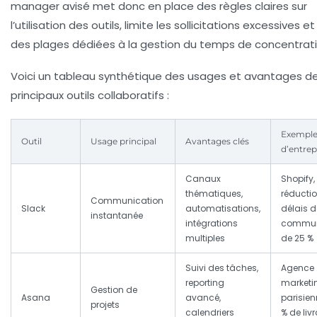
manager avisé met donc en place des règles claires sur
l’utilisation des outils, limite les sollicitations excessives e
des plages dédiées à la
gestion du temps
de concentrati
Voici un tableau synthétique des usages et avantages d
principaux outils collaboratifs :
Exempl
Outil
Usage principal
Avantages clés
d’entrep
Canaux
Shopify,
thématiques,
réducti
Communication
Slack
automatisations,
délais d
instantanée
intégrations
commun
multiples
de 25 %
Suivi des tâches,
Agence
reporting
marketi
Gestion de
Asana
avancé,
parisien
projets
calendriers
% de liv