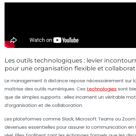
Les outils technologiques : levier incontou
pour une organisation flexible et collaborat
Le management à distance repose nécessairement sur l
maîtrise des outils numériques. Ces
technologies
sont bie
que de simples supports : elles incarnent un véritable mo
d’
organisation
et de
collaboration
.
Les plateformes comme Slack, Microsoft Teams ou Zoom
devenues essentielles pour assurer la communication en
réel. Elles facilitent tant les échanges formels que les dis