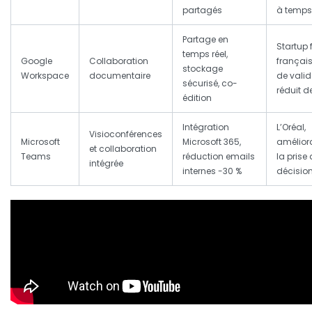
partagés
à temps
Partage en
Startup 
temps réel,
Google
Collaboration
français
stockage
Workspace
documentaire
de valid
sécurisé, co-
réduit d
édition
Intégration
L’Oréal,
Visioconférences
Microsoft
Microsoft 365,
amélior
et collaboration
Teams
réduction emails
la prise
intégrée
internes -30 %
décisio