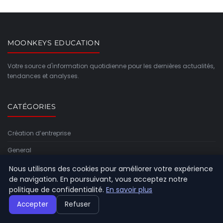
MOONKEYS EDUCATION
Votre source d'information quotidienne pour les dernières actualités,
tendances et analyses.
CATÉGORIES
Création d’entreprise
General
Gestion et finances
Nous utilisons des cookies pour améliorer votre expérience
de navigation. En poursuivant, vous acceptez notre
Innovation et technologie
politique de confidentialité.
En savoir plus
Juridique et fiscalité
Accepter
Refuser
Leadership et management