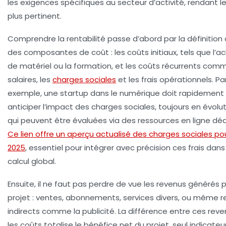
les exigences spécifiques au secteur d’activité, rendant le
plus pertinent.
Comprendre la rentabilité passe d’abord par la définition 
des
composantes de coût
: les coûts initiaux, tels que l’a
de matériel ou la formation, et les coûts récurrents com
salaires, les
charges sociales
et les frais opérationnels. Pa
exemple, une startup dans le numérique doit rapidement
anticiper l’impact des charges sociales, toujours en évolut
qui peuvent être évaluées via des ressources en ligne déd
Ce lien offre un aperçu actualisé des charges sociales po
2025
, essentiel pour intégrer avec précision ces frais dans
calcul global.
Ensuite, il ne faut pas perdre de vue les
revenus générés
p
projet : ventes, abonnements, services divers, ou même 
indirects comme la publicité. La différence entre ces reve
les coûts totalise le
bénéfice net
du projet, seul indicateu