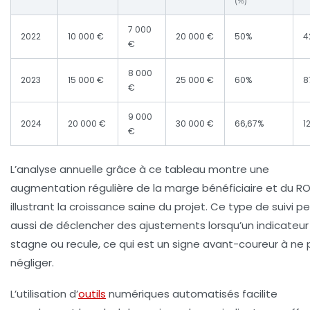
(%)
7 000
2022
10 000 €
20 000 €
50%
4
€
8 000
2023
15 000 €
25 000 €
60%
8
€
9 000
2024
20 000 €
30 000 €
66,67%
1
€
L’analyse annuelle grâce à ce tableau montre une
augmentation régulière de la marge bénéficiaire et du ROI
illustrant la croissance saine du projet. Ce type de suivi 
aussi de déclencher des ajustements lorsqu’un indicateur
stagne ou recule, ce qui est un signe avant-coureur à ne
négliger.
L’utilisation d’
outils
numériques automatisés facilite