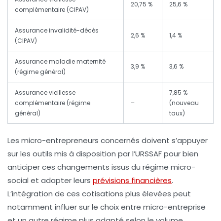
20,75 %
25,6 %
complémentaire (CIPAV)
Assurance invalidité-décès
2,6 %
1,4 %
(CIPAV)
Assurance maladie maternité
3,9 %
3,6 %
(régime général)
Assurance vieillesse
7,85 %
complémentaire (régime
–
(nouveau
général)
taux)
Les micro-entrepreneurs concernés doivent s’appuyer
sur les outils mis à disposition par l’URSSAF pour bien
anticiper ces changements issus du régime micro-
social et adapter leurs
prévisions financières
.
L’intégration de ces cotisations plus élevées peut
notamment influer sur le choix entre micro-entreprise
et un autre régime plus adapté selon le volume