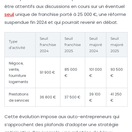
être attentifs aux discussions en cours sur un éventuel
seuil
unique de franchise porté à 25 000 €, une réforme
suspendue fin 2024 et qui pourrait revenir en débat.
Seuil
Seuil
Seuil
Seuil
Type
franchise
franchise
majoré
majoré
d’activité
2024
2025
2024
2025
Négoce,
vente,
85 000
101 000
93 500
91 900 €
fourniture
€
€
€
logements
Prestations
39 100
41 250
36 800 €
37 500 €
de services
€
€
Cette évolution impose aux auto-entrepreneurs qui
s’approchent des plafonds d’adopter une stratégie