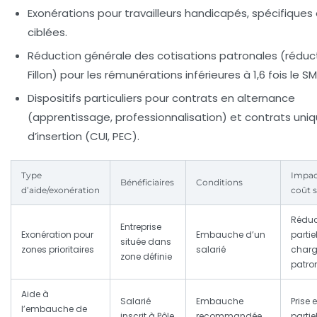
Exonérations pour travailleurs handicapés
, spécifiques
ciblées.
Réduction générale des cotisations patronales (réduc
Fillon)
pour les rémunérations inférieures à 1,6 fois le SM
Dispositifs particuliers
pour contrats en alternance
(apprentissage, professionnalisation) et contrats uni
d’insertion (CUI, PEC).
Type
Impact
Bénéficiaires
Conditions
d’aide/exonération
coût s
Réduc
Entreprise
Exonération pour
Embauche d’un
partie
située dans
zones prioritaires
salarié
char
zone définie
patro
Aide à
Salarié
Embauche
Prise
l’embauche de
inscrit à Pôle
recommandée
partie