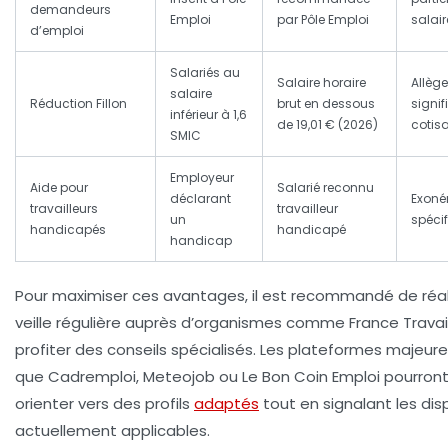
demandeurs
Emploi
par Pôle Emploi
salair
d’emploi
Salariés au
Salaire horaire
Allèg
salaire
Réduction Fillon
brut en dessous
signif
inférieur à 1,6
de 19,01 € (2026)
cotis
SMIC
Employeur
Aide pour
Salarié reconnu
déclarant
Exoné
travailleurs
travailleur
un
spéci
handicapés
handicapé
handicap
Pour maximiser ces avantages, il est recommandé de réal
veille régulière auprès d’organismes comme France Travai
profiter des conseils spécialisés. Les plateformes majeure
que Cadremploi, Meteojob ou Le Bon Coin Emploi pourront
orienter vers des profils
adaptés
tout en signalant les disp
actuellement applicables.