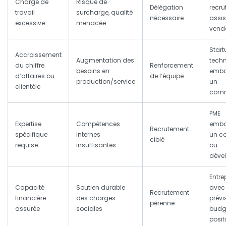
Charge de
Risque de
Délégation
recru
travail
surcharge, qualité
nécessaire
assis
excessive
menacée
vend
Start
Accroissement
Augmentation des
tech
du chiffre
Renforcement
besoins en
emba
d’affaires ou
de l’équipe
production/service
un
clientèle
comm
PME
Expertise
Compétences
emba
Recrutement
spécifique
internes
un c
ciblé
requise
insuffisantes
ou
déve
Entre
Capacité
Soutien durable
avec
Recrutement
financière
des charges
prévi
pérenne
assurée
sociales
budg
posit