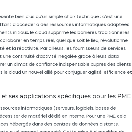
ésente bien plus qu’un simple choix technique : c’est une
ettant d’accéder à des ressources informatiques adaptées
ents initiaux, le cloud supprime les barrières traditionnelles
à collaborer en temps réel, quel que soit le lieu, révolutionne
é et la réactivité. Par ailleurs, les fournisseurs de services
 une continuité d’activité inégalée grâce à leurs data
rer un climat de confiance indispensable auprès des clients
 le cloud un nouvel allié pour conjuguer agilité, efficience et
t ses applications spécifiques pour les PME
ssources informatiques (serveurs, logiciels, bases de
écessiter de matériel dédié en interne. Pour une PME, cela
services hébergés dans des centres de données distants,
rte quel appareil connecté. Cette mise à disposition de